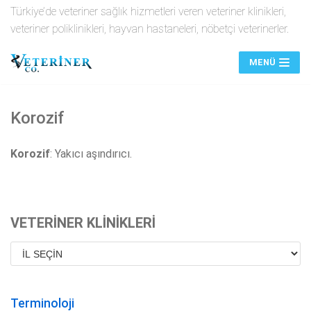
Türkiye’de veteriner sağlık hizmetleri veren veteriner klinikleri,
veteriner poliklinikleri, hayvan hastaneleri, nöbetçi veterinerler.
İçeriğe
geç
MENÜ
Korozif
Korozif
: Yakıcı aşındırıcı.
VETERİNER KLİNİKLERİ
Terminoloji