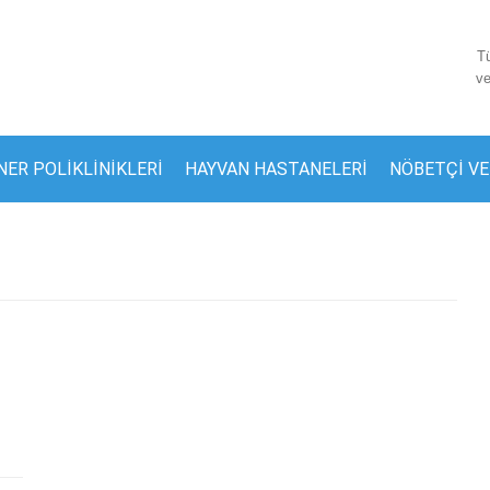
Tü
ve
NER POLIKLINIKLERI
HAYVAN HASTANELERI
NÖBETÇI VE